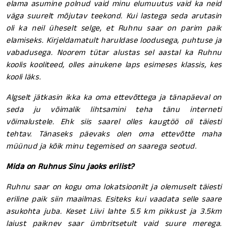
elama asumine polnud vaid minu elumuutus vaid ka neid
väga suurelt mõjutav teekond. Kui lastega seda arutasin
oli ka neil üheselt selge, et Ruhnu saar on parim paik
elamiseks. Kirjeldamatult haruldase loodusega, puhtuse ja
vabadusega. Noorem tütar alustas sel aastal ka Ruhnu
koolis kooliteed, olles ainukene laps esimeses klassis, kes
kooli läks.
Algselt jätkasin ikka ka oma ettevõttega ja tänapäeval on
seda ju võimalik lihtsamini teha tänu interneti
võimalustele. Ehk siis saarel olles kaugtöö oli täiesti
tehtav. Tänaseks päevaks olen oma ettevõtte maha
müünud ja kõik minu tegemised on saarega seotud.
Mida on Ruhnus Sinu jaoks erilist?
Ruhnu saar on kogu oma lokatsioonilt ja olemuselt täiesti
eriline paik siin maailmas. Esiteks kui vaadata selle saare
asukohta juba. Keset Liivi lahte 5.5 km pikkust ja 3.5km
laiust paiknev saar ümbritsetult vaid suure merega.