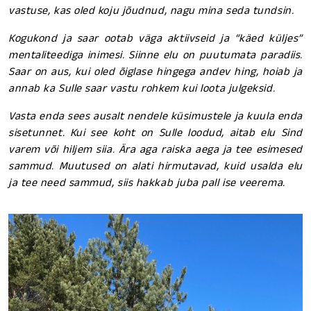
vastuse, kas oled koju jõudnud, nagu mina seda tundsin.
Kogukond ja saar ootab väga aktiivseid ja “käed küljes”
mentaliteediga inimesi. Siinne elu on puutumata paradiis.
Saar on aus, kui oled õiglase hingega andev hing, hoiab ja
annab ka Sulle saar vastu rohkem kui loota julgeksid.
Vasta enda sees ausalt nendele küsimustele ja kuula enda
sisetunnet. Kui see koht on Sulle loodud, aitab elu Sind
varem või hiljem siia. Ära aga raiska aega ja tee esimesed
sammud. Muutused on alati hirmutavad, kuid usalda elu
ja tee need sammud, siis hakkab juba pall ise veerema.