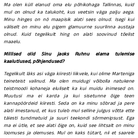
Ma olen küll elanud oma elu põhikohaga Tallinnas, kuid
mul on olnud ka talukoht, kus veetsin väga palju aega.
Minu hinges on nö maapisik alati sees olnud. Isegi kui
väliselt on minu elu pigem glamuurne suurlinna austaja
olnud. Kuid tegelikult hing on alati soovinud tõelist
maaelu.
Millised olid Sinu jaoks Ruhnu elama tulemise
kaalutlused, põhjendused?
Tegelikult läks asi väga kiiresti liikvele, kui olime Marteniga
teineteist valinud. Ma olen muidugi võibolla natukene
teistmoodi kohaneja eluliselt ka kui muidu inimesed on.
Muutusi ma ei karda ja kui sisetunne õige teen
kannapöördeid kiiresti. Seda on ka minu sõbrad ja pere
alati imestanud, et kus tuleb mul selline julgus võtta ette
täiesti tundmatuid ja suuri teekondi sõrmenipsust. Ega
ma ei ütle, et see alati õige on, kuid see lihtsalt on minu
loomuses ja olemuses. Mul on kaks tütart, nii et saarele