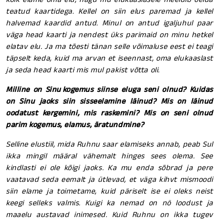
teatud kaartidega. Kellel on siin elus paremad ja kellel
halvemad kaardid antud. Minul on antud igaljuhul paar
väga head kaarti ja nendest üks parimaid on minu hetkel
elatav elu. Ja ma tõesti tänan selle võimaluse eest ei teagi
täpselt keda, kuid ma arvan et iseennast, oma elukaaslast
ja seda head kaarti mis mul pakist võtta oli.
Milline on Sinu kogemus siinse eluga seni olnud? Kuidas
on Sinu jaoks siin sisseelamine läinud? Mis on läinud
oodatust kergemini, mis raskemini? Mis on seni olnud
parim kogemus, elamus, äratundmine?
Selline elustiil, mida Ruhnu saar elamiseks annab, peab Sul
ikka mingil määral vähemalt hinges sees olema. See
kindlasti ei ole kõigi jaoks. Ka mu enda sõbrad ja pere
vaatavad seda eemalt ja ütlevad, et väga kihvt mismoodi
siin elame ja toimetame, kuid päriselt ise ei oleks neist
keegi selleks valmis. Kuigi ka nemad on nö loodust ja
maaelu austavad inimesed. Kuid Ruhnu on ikka tugev