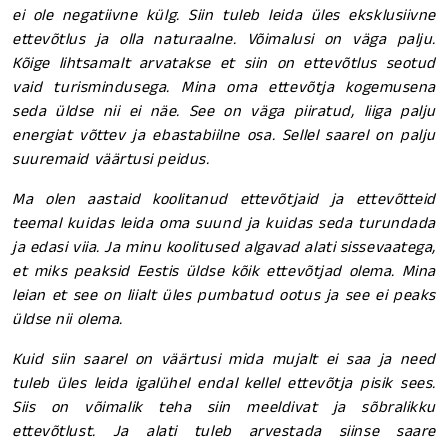
ei ole negatiivne külg. Siin tuleb leida üles eksklusiivne
ettevõtlus ja olla naturaalne. Võimalusi on väga palju.
Kõige lihtsamalt arvatakse et siin on ettevõtlus seotud
vaid turismindusega. Mina oma ettevõtja kogemusena
seda üldse nii ei näe. See on väga piiratud, liiga palju
energiat võttev ja ebastabiilne osa. Sellel saarel on palju
suuremaid väärtusi peidus.
Ma olen aastaid koolitanud ettevõtjaid ja ettevõtteid
teemal kuidas leida oma suund ja kuidas seda turundada
ja edasi viia. Ja minu koolitused algavad alati sissevaatega,
et miks peaksid Eestis üldse kõik ettevõtjad olema. Mina
leian et see on liialt üles pumbatud ootus ja see ei peaks
üldse nii olema.
Kuid siin saarel on väärtusi mida mujalt ei saa ja need
tuleb üles leida igalühel endal kellel ettevõtja pisik sees.
Siis on võimalik teha siin meeldivat ja sõbralikku
ettevõtlust. Ja alati tuleb arvestada siinse saare