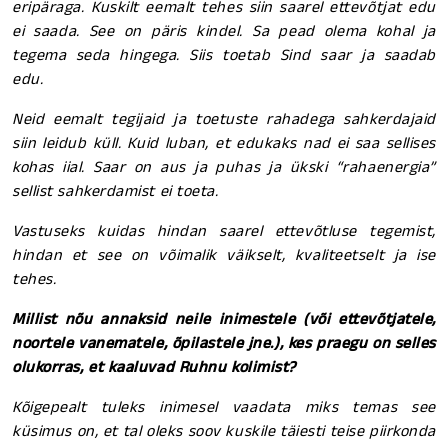
eripäraga. Kuskilt eemalt tehes siin saarel ettevõtjat edu
ei saada. See on päris kindel. Sa pead olema kohal ja
tegema seda hingega. Siis toetab Sind saar ja saadab
edu.
Neid eemalt tegijaid ja toetuste rahadega sahkerdajaid
siin leidub küll. Kuid luban, et edukaks nad ei saa sellises
kohas iial. Saar on aus ja puhas ja ükski “rahaenergia”
sellist sahkerdamist ei toeta.
Vastuseks kuidas hindan saarel ettevõtluse tegemist,
hindan et see on võimalik väikselt, kvaliteetselt ja ise
tehes.
Millist nõu annaksid neile inimestele (või ettevõtjatele,
noortele vanematele, õpilastele jne.), kes praegu on selles
olukorras, et kaaluvad Ruhnu kolimist?
Kõigepealt tuleks inimesel vaadata miks temas see
küsimus on, et tal oleks soov kuskile täiesti teise piirkonda