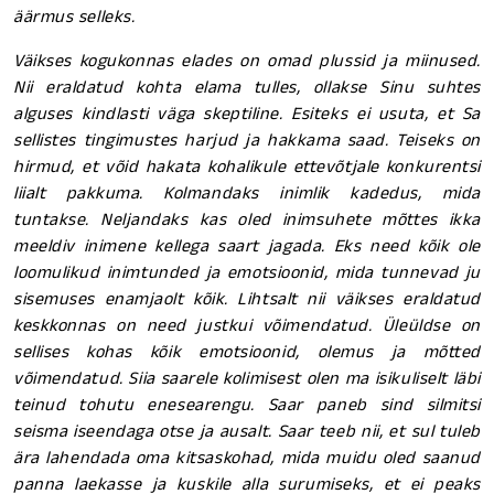
äärmus selleks.
Väikses kogukonnas elades on omad plussid ja miinused.
Nii eraldatud kohta elama tulles, ollakse Sinu suhtes
alguses kindlasti väga skeptiline. Esiteks ei usuta, et Sa
sellistes tingimustes harjud ja hakkama saad. Teiseks on
hirmud, et võid hakata kohalikule ettevõtjale konkurentsi
liialt pakkuma. Kolmandaks inimlik kadedus, mida
tuntakse. Neljandaks kas oled inimsuhete mõttes ikka
meeldiv inimene kellega saart jagada. Eks need kõik ole
loomulikud inimtunded ja emotsioonid, mida tunnevad ju
sisemuses enamjaolt kõik. Lihtsalt nii väikses eraldatud
keskkonnas on need justkui võimendatud. Üleüldse on
sellises kohas kõik emotsioonid, olemus ja mõtted
võimendatud. Siia saarele kolimisest olen ma isikuliselt läbi
teinud tohutu enesearengu. Saar paneb sind silmitsi
seisma iseendaga otse ja ausalt. Saar teeb nii, et sul tuleb
ära lahendada oma kitsaskohad, mida muidu oled saanud
panna laekasse ja kuskile alla surumiseks, et ei peaks