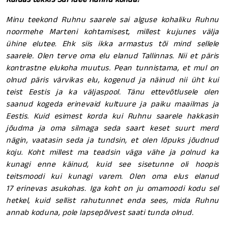
Minu teekond Ruhnu saarele sai alguse kohaliku Ruhnu
noormehe Marteni kohtamisest, millest kujunes välja
ühine elutee. Ehk siis ikka armastus tõi mind sellele
saarele. Olen terve oma elu elanud Tallinnas. Nii et päris
kontrastne elukoha muutus. Pean tunnistama, et mul on
olnud päris värvikas elu, kogenud ja näinud nii üht kui
teist Eestis ja ka väljaspool. Tänu ettevõtlusele olen
saanud kogeda erinevaid kultuure ja paiku maailmas ja
Eestis. Kuid esimest korda kui Ruhnu saarele hakkasin
jõudma ja oma silmaga seda saart keset suurt merd
nägin, vaatasin seda ja tundsin, et olen lõpuks jõudnud
koju. Koht millest ma teadsin väga vähe ja polnud ka
kunagi enne käinud, kuid see sisetunne oli hoopis
teitsmoodi kui kunagi varem. Olen oma elus elanud
17 erinevas asukohas. Iga koht on ju omamoodi kodu sel
hetkel, kuid sellist rahutunnet enda sees, mida Ruhnu
annab koduna, pole lapsepõlvest saati tunda olnud.