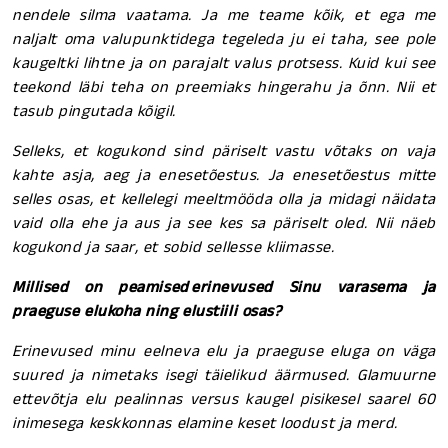
nendele silma vaatama. Ja me teame kõik, et ega me
naljalt oma valupunktidega tegeleda ju ei taha, see pole
kaugeltki lihtne ja on parajalt valus protsess. Kuid kui see
teekond läbi teha on preemiaks hingerahu ja õnn. Nii et
tasub pingutada kõigil.
Selleks, et kogukond sind päriselt vastu võtaks on vaja
kahte asja, aeg ja enesetõestus. Ja enesetõestus mitte
selles osas, et kellelegi meeltmööda olla ja midagi näidata
vaid olla ehe ja aus ja see kes sa päriselt oled. Nii näeb
kogukond ja saar, et sobid sellesse kliimasse.
Millised on peamised erinevused Sinu varasema ja
praeguse elukoha ning elustiili osas?
Erinevused minu eelneva elu ja praeguse eluga on väga
suured ja nimetaks isegi täielikud äärmused. Glamuurne
ettevõtja elu pealinnas versus kaugel pisikesel saarel 60
inimesega keskkonnas elamine keset loodust ja merd.