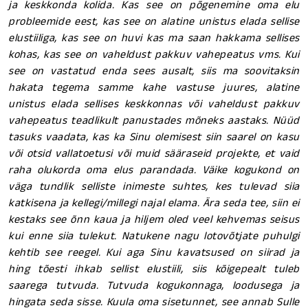
ja keskkonda kolida. Kas see on põgenemine oma elu
probleemide eest, kas see on alatine unistus elada sellise
elustiiliga, kas see on huvi kas ma saan hakkama sellises
kohas, kas see on vaheldust pakkuv vahepeatus vms. Kui
see on vastatud enda sees ausalt, siis ma soovitaksin
hakata tegema samme kahe vastuse juures, alatine
unistus elada sellises keskkonnas või vaheldust pakkuv
vahepeatus teadlikult panustades mõneks aastaks. Nüüd
tasuks vaadata, kas ka Sinu olemisest siin saarel on kasu
või otsid vallatoetusi või muid sääraseid projekte, et vaid
raha olukorda oma elus parandada. Väike kogukond on
väga tundlik selliste inimeste suhtes, kes tulevad siia
katkisena ja kellegi/millegi najal elama. Ära seda tee, siin ei
kestaks see õnn kaua ja hiljem oled veel kehvemas seisus
kui enne siia tulekut. Natukene nagu lotovõtjate puhulgi
kehtib see reegel. Kui aga Sinu kavatsused on siirad ja
hing tõesti ihkab sellist elustiili, siis kõigepealt tuleb
saarega tutvuda. Tutvuda kogukonnaga, loodusega ja
hingata seda sisse. Kuula oma sisetunnet, see annab Sulle