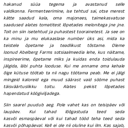
hakanud süüa tegema ja avastanud selle
valdkonna. Fermenteerimine, ise tehtud sai, otse merest
kätte saadud kala, oma majonees, taimekasvatuse
saadused alates tomatitest lõpetades melonitega jne jne.
Toit on siin isetehtud ja puhastest toorainetest. Ja see on
ka minu ja mu elukaaslase number üks asi, mida ka
teistele õpetame ja teadlikust tõstame. Oleme
loonud Abelberg Farms sotsiaalmeedia lehe, kus näitame,
inspireerime, õpetame miks ja kuidas enda toidulauda
jälgida, läbi puhta looduse. Kui me anname oma kehale
õige kütuse töötab ta nii nagu töötama peab. Me ei jälgi
mingeid kaloreid ega muud säärast vaid sööme puhast
täisväärtuslikku toitu. Alates pekist lõpetades
hapendatud köögiviljadega.
Siin saarel puudub aeg. Pole vahet kas on teisipäev või
laupäev. Kui tahad lõõgastuda teed seda
kasvõi esmaspäeval või kui tahad tööd teha teed seda
kasvõi põhapäeval. Kell ei ole nii oluline kui ilm. Kas sajab,