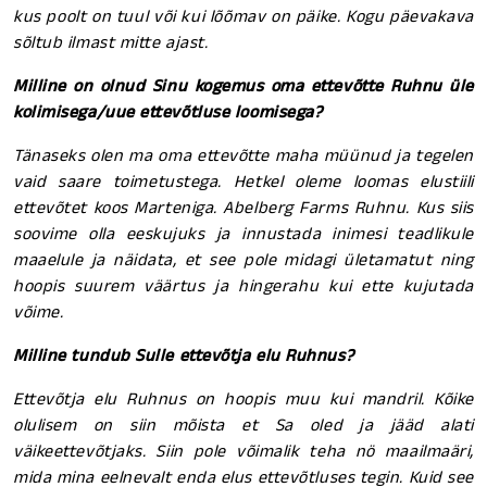
kus poolt on tuul või kui lõõmav on päike. Kogu päevakava
sõltub ilmast mitte ajast.
Milline on olnud Sinu kogemus oma ettevõtte Ruhnu üle
kolimisega/uue ettevõtluse loomisega?
Tänaseks olen ma oma ettevõtte maha müünud ja tegelen
vaid saare toimetustega. Hetkel oleme loomas elustiili
ettevõtet koos Marteniga. Abelberg Farms Ruhnu. Kus siis
soovime olla eeskujuks ja innustada inimesi teadlikule
maaelule ja näidata, et see pole midagi ületamatut ning
hoopis suurem väärtus ja hingerahu kui ette kujutada
võime.
Milline tundub Sulle ettevõtja elu Ruhnus?
Ettevõtja elu Ruhnus on hoopis muu kui mandril. Kõike
olulisem on siin mõista et Sa oled ja jääd alati
väikeettevõtjaks. Siin pole võimalik teha nö maailmaäri,
mida mina eelnevalt enda elus ettevõtluses tegin. Kuid see