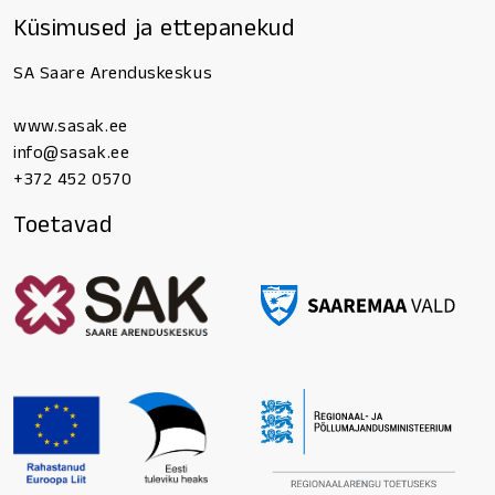
Küsimused ja ettepanekud
SA Saare Arenduskeskus
www.sasak.ee
info@sasak.ee
+372 452 0570
Toetavad