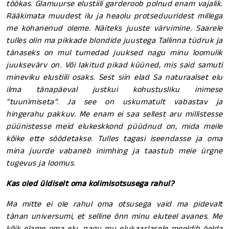
töökas. Glamuurse elustiili garderoob polnud enam vajalik.
Rääkimata muudest ilu ja heaolu protseduuridest millega
me kohanenud oleme. Näiteks juuste värvimine. Saarele
tulles olin ma pikkade blondide juustega Tallinna tüdruk ja
tänaseks on mul tumedad juuksed nagu minu loomulik
juuksevärv on. Või lakitud pikad küüned, mis said samuti
mineviku elustiili osaks. Sest siin elad Sa naturaalset elu
ilma tänapäeval justkui kohustusliku inimese
“tuunimiseta”. Ja see on uskumatult vabastav ja
hingerahu pakkuv. Me enam ei saa sellest aru millistesse
püünistesse meid elukeskkond püüdnud on, mida meile
kõike ette söödetakse. Tulles tagasi iseendasse ja oma
mina juurde vabaneb inimhing ja taastub meie ürgne
tugevus ja loomus.
Kas oled üldiselt oma kolimisotsusega rahul?
Ma mitte ei ole rahul oma otsusega vaid ma pidevalt
tänan universumi, et selline õnn minu eluteel avanes. Me
kõik elame oma elu, nagu mu elukaaslasele meeldib öelda