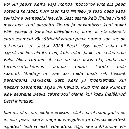
või Sul peaks olema vaja mõnda mootoriõli vms siis pead
ootama kevadet, kuni taas käib liinilaev ja saad need vaba
tekipinna olemasolul laevale. Sest saarel käib liinilaev Runö
maikuust kuni oktoobri lõpuni ja novembrist kuni maini
käib saarel 8 kohaline väikelennuk, kuhu ei ole võimalik
suuri esemeid või süttivaid kaupu peale panna. Jah see on
uskumatu et aastal 2025 Eesti riigis veel asjad nii
algesliselt korraldatud on, kuid minu jaoks on selles oma
võlu. Mina tunnen et see on see päris elu, mida me
tarbimisühiskonnas ammu enam tunda pole
saanud. Muidugi on see asi, mida peab riik tõsiselt
parendama hakkama. Sest oleks ju mõeldamatu kui
näiteks Saaremaal asjad nii käiksid, kuid mis see Ruhnus
elav eestlane peaks teistmoodi olema kui kogu ülejäänud
Eesti inimesed.
Samuti üks suur oluline erilisus sellel saarel minu jaoks on
et siin pead olema väga loominguline ja olemasolevatest
asjadest leidma alati lahendusi. Olgu see kokkamine või