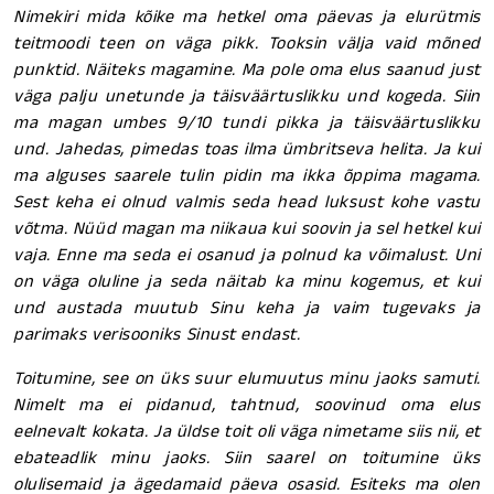
Nimekiri mida kõike ma hetkel oma päevas ja elurütmis
teitmoodi teen on väga pikk. Tooksin välja vaid mõned
punktid. Näiteks magamine. Ma pole oma elus saanud just
väga palju unetunde ja täisväärtuslikku und kogeda. Siin
ma magan umbes 9/10 tundi pikka ja täisväärtuslikku
und. Jahedas, pimedas toas ilma ümbritseva helita. Ja kui
ma alguses saarele tulin pidin ma ikka õppima magama.
Sest keha ei olnud valmis seda head luksust kohe vastu
võtma. Nüüd magan ma niikaua kui soovin ja sel hetkel kui
vaja. Enne ma seda ei osanud ja polnud ka võimalust. Uni
on väga oluline ja seda näitab ka minu kogemus, et kui
und austada muutub Sinu keha ja vaim tugevaks ja
parimaks verisooniks Sinust endast.
Toitumine, see on üks suur elumuutus minu jaoks samuti.
Nimelt ma ei pidanud, tahtnud, soovinud oma elus
eelnevalt kokata. Ja üldse toit oli väga nimetame siis nii, et
ebateadlik minu jaoks. Siin saarel on toitumine üks
olulisemaid ja ägedamaid päeva osasid. Esiteks ma olen