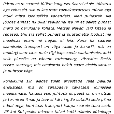
Pärnu asub saarest 100km kaugusel. Saarel ei ole tööstusi
ega tehaseid, siin ei kasutata taimekasvatuses mürke ega
muid mitte looduslikke vahendeid. Meri puhastab siia
jõudes ennast nii pikal teekonnal ise nii et sellist puhast
merd on haruldane kohata. Metsas elavad vaid kitsed ja
rebased. Ehk siis sellist puhast ja puutumatta loodust me
maailmas enam nii naljalt ei leia. Kuna ka saarele
saamiseks transport on väga raske ja konarlik, mis on
muidugi suur okas meie riigi kapsaaeda vaatamiseks, kuid
selle plussiks on vähene turismivoog, võrreldes Eestis
teiste saartega, mis omakorda hoiab saare eksklusiivsust
ja puhtust väga.
Kohalikuna siin elades tuleb arvestada väga paljude
erisustega, mis on tänapäeva tavalisele inimesele
mõeldamatu. Näiteks võib juhtuda et poest on piim otsas
ja tormised ilmad ja laev ei käi ning Sa ootadki seda piima
nädal aega, kuni taas transport kaupa saarele tuua saab.
Või kui Sul peaks minema talvel katki näiteks külmkapp