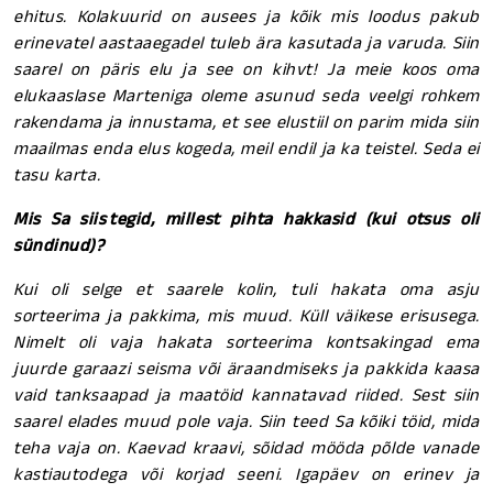
ehitus. Kolakuurid on ausees ja kõik mis loodus pakub
erinevatel aastaaegadel tuleb ära kasutada ja varuda. Siin
saarel on päris elu ja see on kihvt! Ja meie koos oma
elukaaslase Marteniga oleme asunud seda veelgi rohkem
rakendama ja innustama, et see elustiil on parim mida siin
maailmas enda elus kogeda, meil endil ja ka teistel. Seda ei
tasu karta.
Mis Sa siis tegid, millest pihta hakkasid (kui otsus oli
sündinud)?
Kui oli selge et saarele kolin, tuli hakata oma asju
sorteerima ja pakkima, mis muud. Küll väikese erisusega.
Nimelt oli vaja hakata sorteerima kontsakingad ema
juurde garaazi seisma või äraandmiseks ja pakkida kaasa
vaid tanksaapad ja maatöid kannatavad riided. Sest siin
saarel elades muud pole vaja. Siin teed Sa kõiki töid, mida
teha vaja on. Kaevad kraavi, sõidad mööda põlde vanade
kastiautodega või korjad seeni. Igapäev on erinev ja