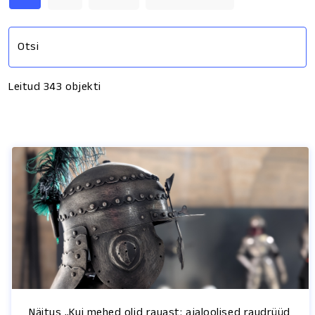
Otsi
Leitud
343
objekti
Näitus „Kui mehed olid rauast: ajaloolised raudrüüd