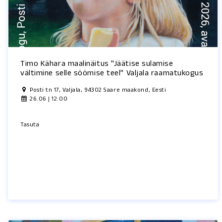
Timo Kähara maalinäitus "Jäätise sulamise
vältimine selle söömise teel" Valjala raamatukogus
Posti tn 17, Valjala, 94302 Saare maakond, Eesti
26.06 | 12:00
Tasuta