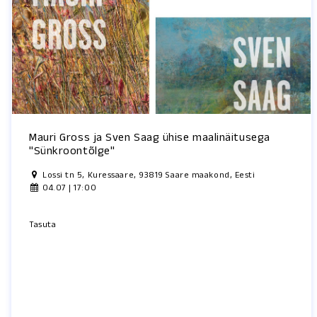
Mauri Gross ja Sven Saag ühise maalinäitusega
"Sünkroontõlge"
Lossi tn 5, Kuressaare, 93819 Saare maakond, Eesti
04.07 | 17:00
Tasuta