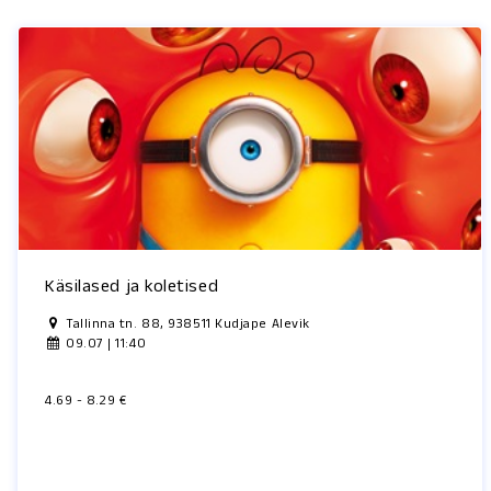
Käsilased ja koletised
Tallinna tn. 88, 938511 Kudjape Alevik
09.07 | 11:40
4.69 - 8.29 €