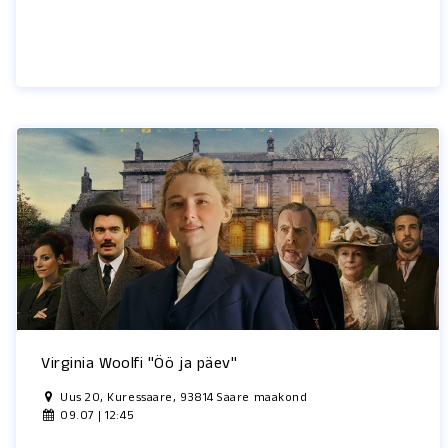
Virginia Woolfi "Öö ja päev"
Uus 20, Kuressaare, 93814 Saare maakond
09.07 | 12:45