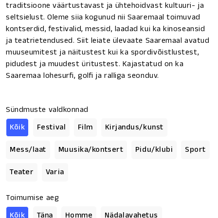
traditsioone väärtustavast ja ühtehoidvast kultuuri- ja
seltsielust. Oleme siia kogunud nii Saaremaal toimuvad
kontserdid, festivalid, messid, laadad kui ka kinoseansid
ja teatrietendused. Siit leiate ülevaate Saaremaal avatud
muuseumitest ja näitustest kui ka spordivõistlustest,
pidudest ja muudest üritustest. Kajastatud on ka
Saaremaa lohesurfi, golfi ja ralliga seonduv.
Sündmuste valdkonnad
Kõik
Festival
Film
Kirjandus/kunst
Mess/laat
Muusika/kontsert
Pidu/klubi
Sport
Teater
Varia
Toimumise aeg
Kõik
Täna
Homme
Nädalavahetus