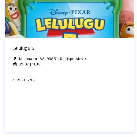
Lelulugu 5
Tallinna tn. 88, 938511 Kudjape Alevik
09.07 | 11:30
4.69 - 8.29 €