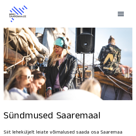
Sündmused Saaremaal
Siit leheküljelt leiate võimalused saada osa Saaremaa