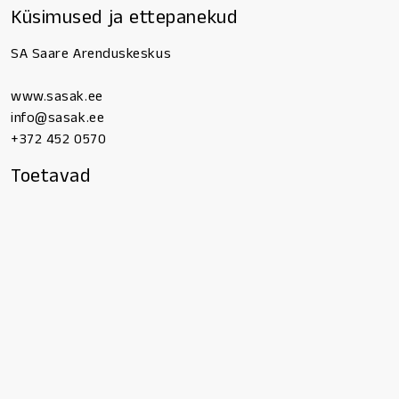
Küsimused ja ettepanekud
SA Saare Arenduskeskus
www.sasak.ee
info@sasak.ee
+372 452 0570
Toetavad