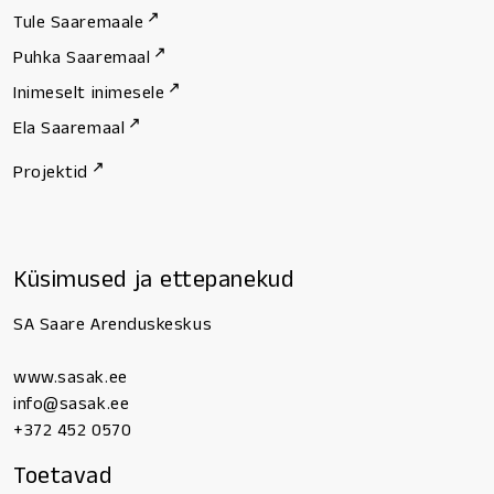
Tule Saaremaale
Puhka Saaremaal
Inimeselt inimesele
Ela Saaremaal
Projektid
Küsimused ja ettepanekud
SA Saare Arenduskeskus
www.sasak.ee
info@sasak.ee
+372 452 0570
Toetavad