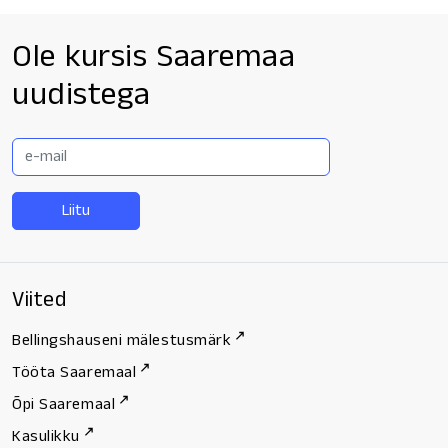
Ole kursis Saaremaa
uudistega
E-
mail
Viited
Bellingshauseni mälestusmärk
Tööta Saaremaal
Õpi Saaremaal
Kasulikku