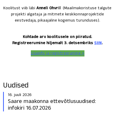
Koolitust viib läbi
Anneli Ohvril
(Maailmakoristuse talgute
projekti algataja ja mitmete keskkonnaprojektide
eestvedaja, pikaajaline kogemus turunduses).
Kohtade arv koolitusele on piiratud.
Registreerumine hiljemalt 3. detsembriks
SIIN
.
Lisainfo ja registreerumine >
Uudised
16. juuli 2026
Saare maakonna ettevõtlusuudised:
infokiri 16.07.2026